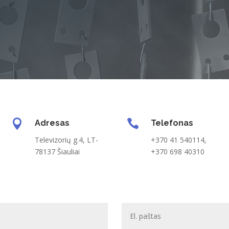


Adresas
Telefonas
Televizorių g.4, LT-
+370 41 540114,
78137 Šiauliai
+370 698 40310