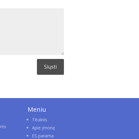
Siųsti
Meniu
Titulinis
rės
Apie įmonę
ES parama