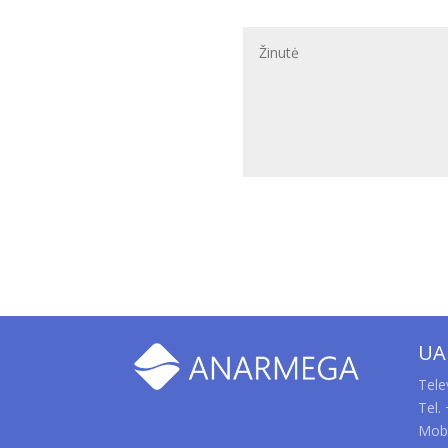
UA
Tele
Tel.
Mob.