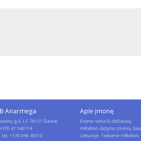
B Anarmega
Apie įmonę
vizorių g.4, LT-78137 Šiauliai
Esame viena iš didžiausių
 +370 41 540114
miltelinio dažymo įmonių šiau
 tel. +370 698 40310
Lietuvoje. Teikiame miltelinio