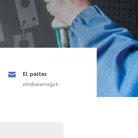

El. paštas
info@anarmega.lt